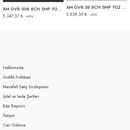
XM DVR-58 8CH 5MP YÜZ TANIMA+BLACK PLS.
XM DVR-508 8CH 5MP YÜZ TANIMA+ALAN TANIMA PLS.KASA
5.538,35
₺
+KDV
5.347,37
₺
+KDV
Hakkımızda
Gizlilik Politikası
Mesafeli Satış Sözleşmesi
İptal ve İade Şartları
Bayi Başvuru
İletişim
Cari Ödeme