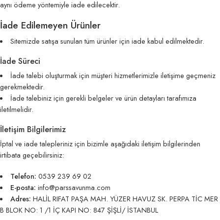
aynı ödeme yöntemiyle iade edilecektir.
İade Edilemeyen Ürünler
Sitemizde satışa sunulan tüm ürünler için iade kabul edilmektedir.
İade Süreci
İade talebi oluşturmak için müşteri hizmetlerimizle iletişime geçmeniz
gerekmektedir.
İade talebiniz için gerekli belgeler ve ürün detayları tarafımıza
iletilmelidir.
İletişim Bilgilerimiz
İptal ve iade talepleriniz için bizimle aşağıdaki iletişim bilgilerinden
irtibata geçebilirsiniz:
Telefon:
0539 239 69 02
E-posta:
info@parssavunma.com
Adres:
HALİL RIFAT PAŞA MAH. YÜZER HAVUZ SK. PERPA TİC MER
B BLOK NO: 1 /1 İÇ KAPI NO: 847 ŞİŞLİ/ İSTANBUL