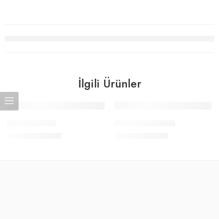
İlgili Ürünler
Sepete Ekle
Sepete Ekle
FS-NT86-06-B
FS-NT70-15-B-BM
2.094,74
₺
1.294,93
₺
+KDV
+KDV