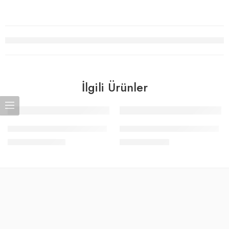
İlgili Ürünler
Sepete Ekle
Sepete Ekle
12V 40A METAL ADAPTÖR
12V 2A PLASTİK ADAPTÖR
2.673,69
₺
334,21
₺
+KDV
+KDV